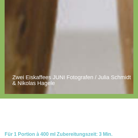
Zwei Eiskaffees JUNI Fotografen / Julia Schmidt
& Nikolas Hagele
Für 1 Portion à 400 ml Zubereitungszeit: 3 Min.