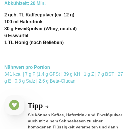
Abkühlzeit: 20 Min.
2 geh. TL Kaffeepulver (ca. 12 g)
100 ml Haferdrink
30 g Eiweißpulver (Whey, neutral)
6 Eiswürfel
1 TL Honig (nach Belieben)
Nährwert pro Portion
341 kcal | 7 g F (1,4 g GFS) | 39 g KH | 1 g Z | 7 g BST | 27
g E | 0,3 g Salz | 2,6 g Beta-Glucan
Tipp
Sie können Kaffee, Haferdrink und Eiweißpulver
auch mit einem Schneebesen zu einer
homogenen Flüssigkeit verarbeiten und dann